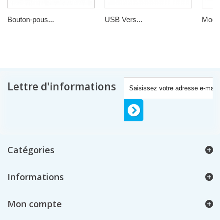
Bouton-pous...
USB Vers...
Modul
Lettre d'informations
Catégories
Informations
Mon compte